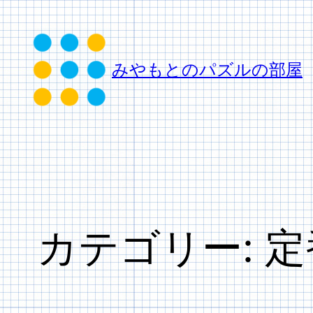
内
容
を
みやもとのパズルの部屋
ス
キ
ッ
プ
カテゴリー:
定